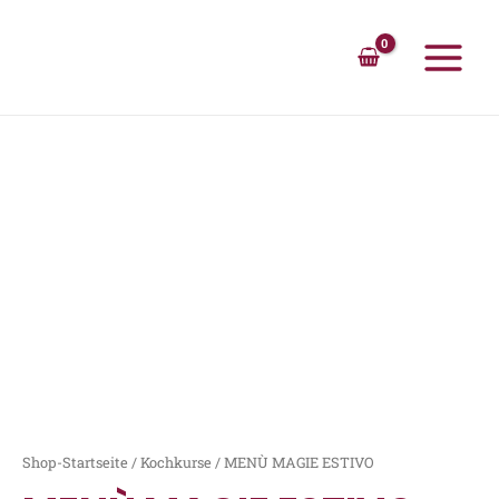
Zum
Inhalt
springen
Main
Menu
Shop-Startseite
/
Kochkurse
/ MENÙ MAGIE ESTIVO